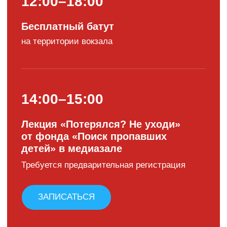
17:45–18:45
Выступление артистов проекта
«Музыка в метро»
18:45–19:45
DJ-сет
19:45–20:00
Выступление танцоров в
неоновых костюмах