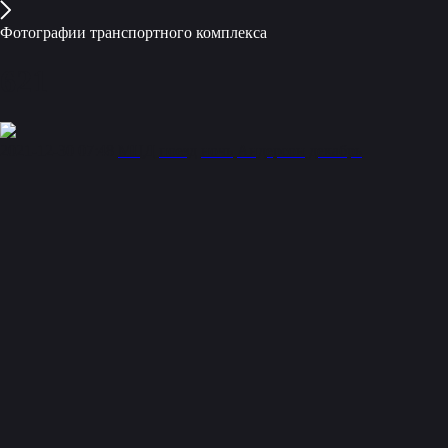
Фотографии транспортного комплекса
621
2021-12-30 07:48
МЦД
поезд
ночь
Андерсон
декабрь