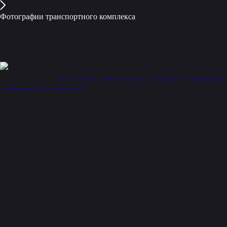
Фотографии транспортного комплекса
512
2021-12-28 13:00
Андерсон
декабрь
мост
дорога
город
панорама
длинная выдержка
ночь