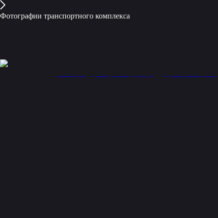
Фотографии транспортного комплекса
210
2021-08-17 13:51
июль
Андерсон
автобус
город
дорога
панорама