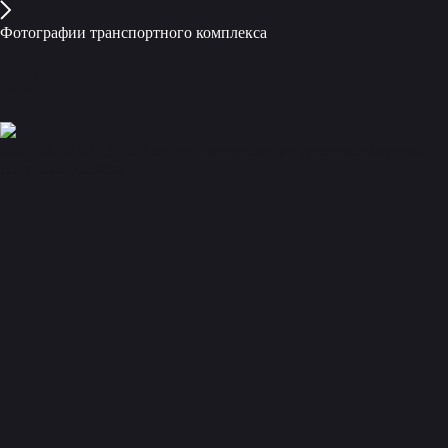
Фотографии транспортного комплекса
602
2021-12-30 02:19
БКЛ
метро
станция метро
длинная выдержка
Андерсон
декабрь