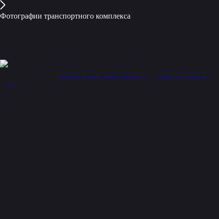
Фотографии транспортного комплекса
391
2021-10-18 17:04
сентябрь
Безуглый
автобус
дорога
вид сверху
день