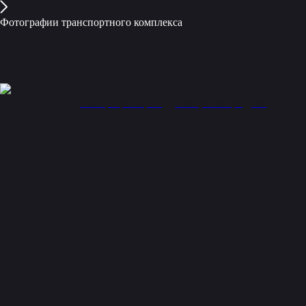
Фотографии транспортного комплекса
170
2021-08-17 11:18
июнь
Черных
МЦД
станция метро
день