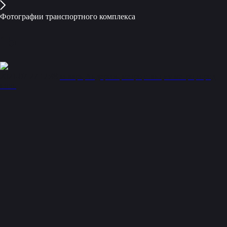
Фотографии транспортного комплекса
15
2021-07-27 12:48
январь
Андерсон
метро
станция метро
город
ночь