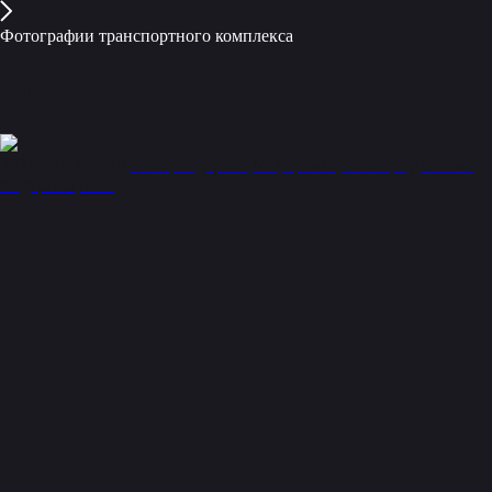
Фотографии транспортного комплекса
216
2021-08-17 15:18
июль
Андерсон
МЦК
станция метро
длинная
выдержка
ночь