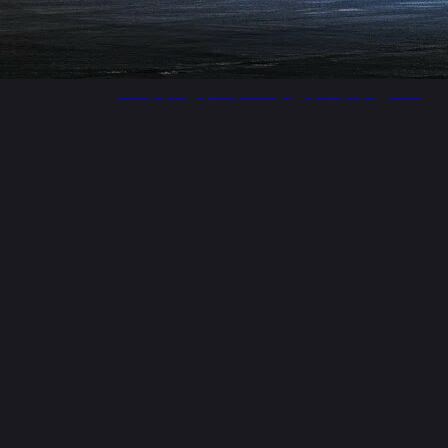
2021-07-27 12:17
январь
Андерсон
автобус
дорога
город
ночь