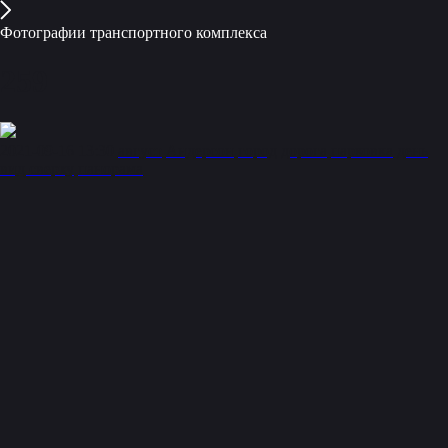
Фотографии транспортного комплекса
259
2021-09-16 13:30
август
Андерсон
город
дорога
парковка
день
вид сверху
панорама