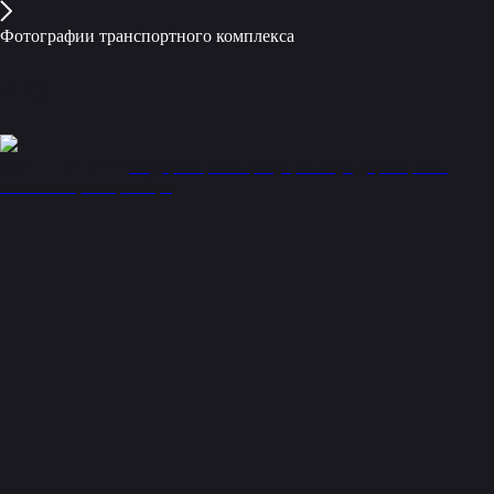
Фотографии транспортного комплекса
425
2021-11-25 12:48
Андерсон
электробус
автобус
дорога
мост
остановка
ночь
ноябрь