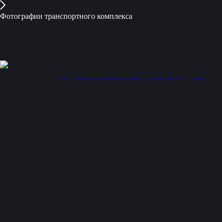
Фотографии транспортного комплекса
80
2021-07-27 17:08
Андерсон
трамвай
мост
дорога
город
день