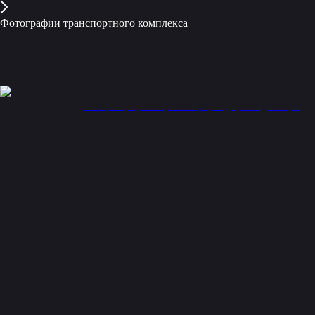
Фотографии транспортного комплекса
580
2021-12-30 01:49
БКЛ
метро
станция метро
Андерсон
декабрь