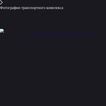
Фотографии транспортного комплекса
191
2021-08-17 12:52
июнь
Черных
станция метро
метро
ночь