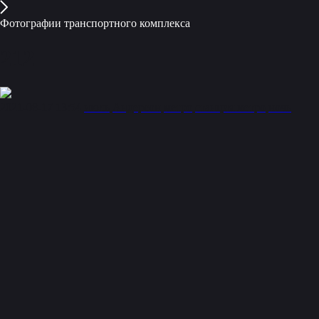
Фотографии транспортного комплекса
212
2021-08-17 13:54
июль
Андерсон
метро
станция метро
ночь