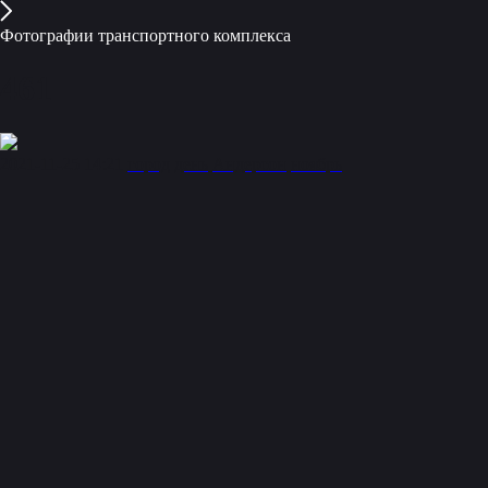
Фотографии транспортного комплекса
461
2021-11-25 14:21
город
день
Андерсон
ноябрь